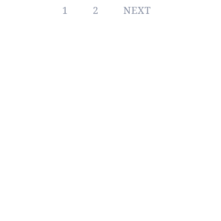
1
2
NEXT
プ
フリーカフェコクラ）”ではもつ鍋や日本酒が楽しめます。