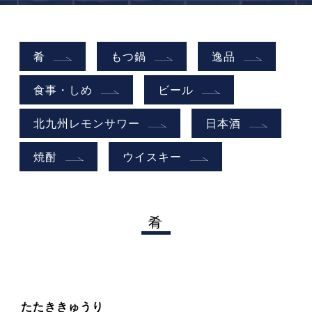
肴
もつ鍋
逸品
食事・しめ
ビール
北九州レモンサワー
日本酒
焼酎
ウイスキー
肴
たたききゅうり