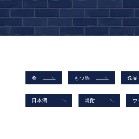
肴
もつ鍋
逸品
日本酒
焼酎
ウ